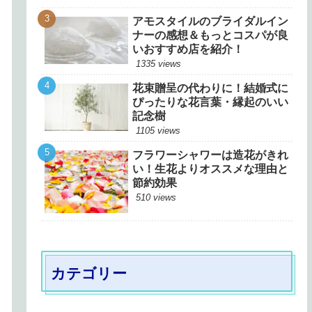
アモスタイルのブライダルイン
ナーの感想＆もっとコスパが良
いおすすめ店を紹介！
1335 views
花束贈呈の代わりに！結婚式に
ぴったりな花言葉・縁起のいい
記念樹
1105 views
フラワーシャワーは造花がきれ
い！生花よりオススメな理由と
節約効果
510 views
カテゴリー