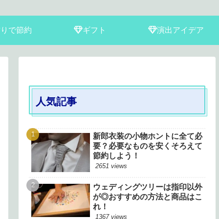
作りで節約
ギフト
演出アイデア
人気記事
新郎衣装の小物ホントに全て必
要？必要なものを安くそろえて
節約しよう！
2651 views
ウェディングツリーは指印以外
が◎おすすめの方法と商品はこ
れ！
1367 views